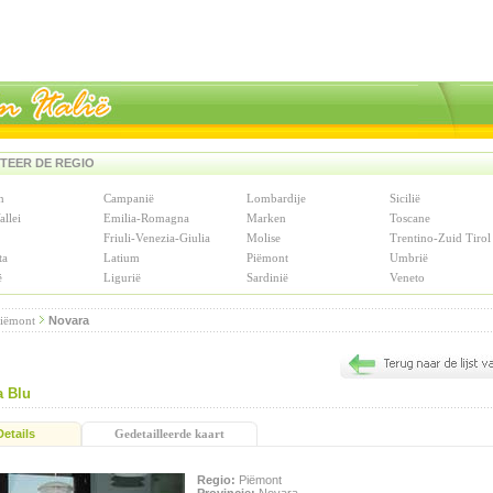
TEER DE REGIO
n
Campanië
Lombardije
Sicilië
allei
Emilia-Romagna
Marken
Toscane
Friuli-Venezia-Giulia
Molise
Trentino-Zuid Tirol
ta
Latium
Piëmont
Umbrië
ë
Ligurië
Sardinië
Veneto
iëmont
Novara
a Blu
Details
Gedetailleerde kaart
Regio:
Piëmont