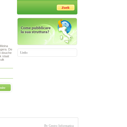
 Meina
ngera. De
Links
t douche
k staat
ruik
site
By Centro Informatica