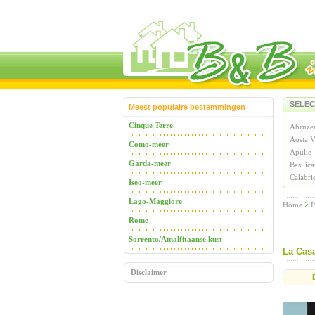
SELEC
Meest populaire bestemmingen
Cinque Terre
Abruze
Aosta V
Como-meer
Apulië
Garda-meer
Basilica
Calabri
Iseo-meer
Lago-Maggiore
Home
P
Rome
Sorrento/Amalfitaanse kust
La Cas
Disclaimer