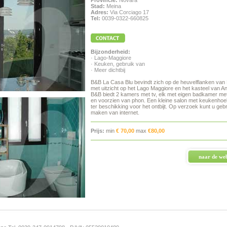
Provincie:
Novara
Stad:
Meina
Adres:
Via Corciago 17
Tel:
0039-0322-660825
Bijzonderheid:
· Lago-Maggiore
· Keuken, gebruik van
· Meer dichtbij
B&B La Casa Blu bevindt zich op de heuvelflanken van
met uitzicht op het Lago Maggiore en het kasteel van A
B&B biedt 2 kamers met tv, elk met eigen badkamer me
en voorzien van phon. Een kleine salon met keukenhoe
ter beschikking voor het ontbijt. Op verzoek kunt u geb
maken van internet.
Prijs:
min
€ 70,00
max
€80,00
naar de web