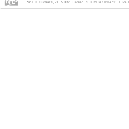
Via F.D. Guerrazzi, 21 - 50132 - Firenze Tel. 0039-347-0914798
- P.IVA: