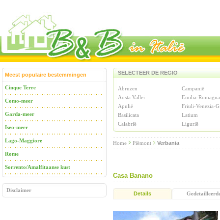
SELECTEER DE REGIO
Meest populaire bestemmingen
Cinque Terre
Abruzen
Campanië
Aosta Vallei
Emilia-Romagna
Como-meer
Apulië
Friuli-Venezia-G
Garda-meer
Basilicata
Latium
Calabrië
Ligurië
Iseo-meer
Lago-Maggiore
Home
Piëmont
Verbania
Rome
Sorrento/Amalfitaanse kust
Casa Banano
Disclaimer
Details
Gedetailleerd