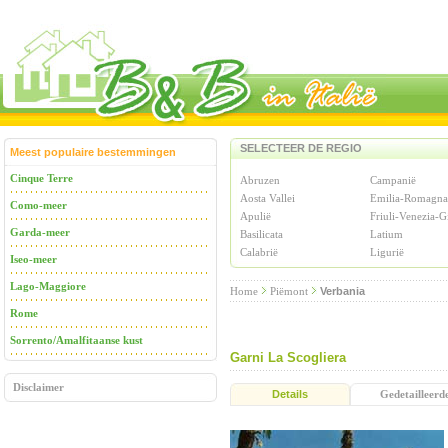
SELECTEER DE REGIO
Meest populaire bestemmingen
Cinque Terre
Abruzen
Campanië
Aosta Vallei
Emilia-Romagna
Como-meer
Apulië
Friuli-Venezia-G
Garda-meer
Basilicata
Latium
Calabrië
Ligurië
Iseo-meer
Lago-Maggiore
Home
Piëmont
Verbania
Rome
Sorrento/Amalfitaanse kust
Garni La Scogliera
Disclaimer
Details
Gedetailleerd