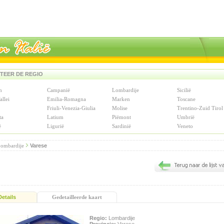
TEER DE REGIO
n
Campanië
Lombardije
Sicilië
allei
Emilia-Romagna
Marken
Toscane
Friuli-Venezia-Giulia
Molise
Trentino-Zuid Tirol
ta
Latium
Piëmont
Umbrië
ë
Ligurië
Sardinië
Veneto
ombardije
Varese
Details
Gedetailleerde kaart
Regio:
Lombardije