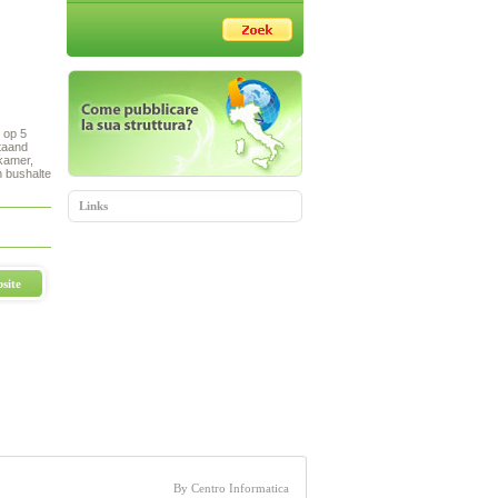
 op 5
staand
dkamer,
n bushalte
Links
site
By Centro Informatica