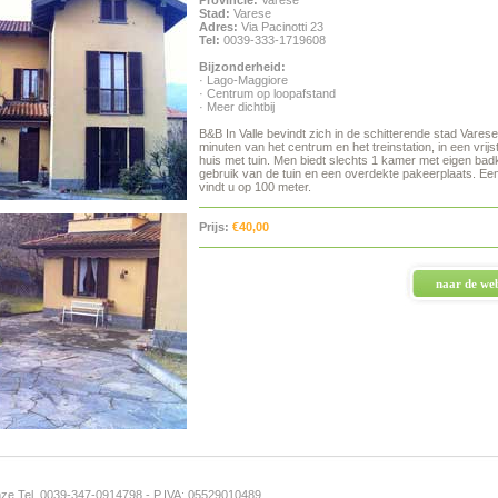
Provincie:
Varese
Stad:
Varese
Adres:
Via Pacinotti 23
Tel:
0039-333-1719608
Bijzonderheid:
· Lago-Maggiore
· Centrum op loopafstand
· Meer dichtbij
B&B In Valle bevindt zich in de schitterende stad Varese
minuten van het centrum en het treinstation, in een vrij
huis met tuin. Men biedt slechts 1 kamer met eigen ba
gebruik van de tuin en een overdekte pakeerplaats. Ee
vindt u op 100 meter.
Prijs:
€40,00
naar de web
enze Tel. 0039-347-0914798
- P.IVA: 05529010489