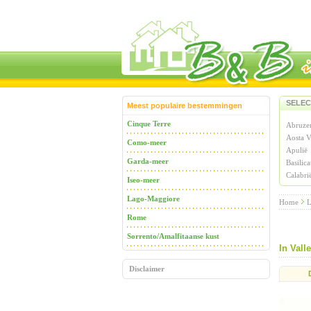
SELEC
Meest populaire bestemmingen
Cinque Terre
Abruze
Aosta V
Como-meer
Apulië
Garda-meer
Basilica
Calabri
Iseo-meer
Lago-Maggiore
Home
L
Rome
Sorrento/Amalfitaanse kust
In Valle
Disclaimer