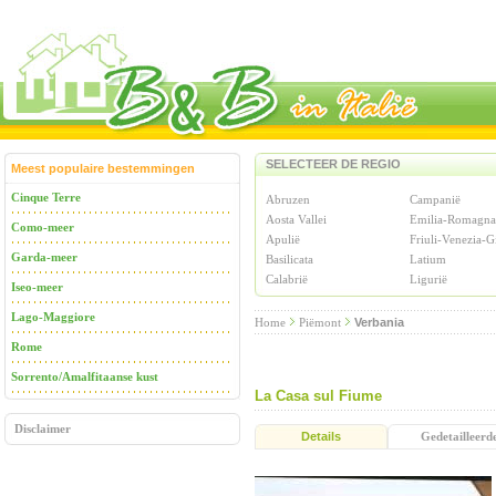
SELECTEER DE REGIO
Meest populaire bestemmingen
Cinque Terre
Abruzen
Campanië
Aosta Vallei
Emilia-Romagna
Como-meer
Apulië
Friuli-Venezia-G
Garda-meer
Basilicata
Latium
Calabrië
Ligurië
Iseo-meer
Lago-Maggiore
Home
Piëmont
Verbania
Rome
Sorrento/Amalfitaanse kust
La Casa sul Fiume
Disclaimer
Details
Gedetailleerd