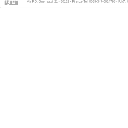
Via F.D. Guerrazzi, 21 - 50132 - Firenze Tel. 0039-347-0914798
- P.IVA: