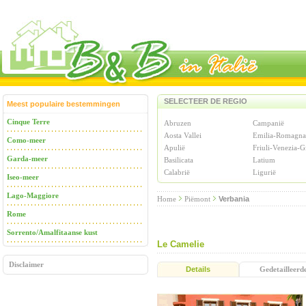
SELECTEER DE REGIO
Meest populaire bestemmingen
Cinque Terre
Abruzen
Campanië
Aosta Vallei
Emilia-Romagna
Como-meer
Apulië
Friuli-Venezia-G
Garda-meer
Basilicata
Latium
Calabrië
Ligurië
Iseo-meer
Lago-Maggiore
Home
Piëmont
Verbania
Rome
Sorrento/Amalfitaanse kust
Le Camelie
Disclaimer
Details
Gedetailleerd