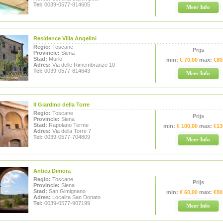
Tel:
0039-0577-814605
Meer Info
Residence Villa Angelini
Regio:
Toscane
Prijs
Provincie:
Siena
Stad:
Murlo
min:
€ 70,00
max:
€80
Adres:
Via delle Rimembranze 10
Tel:
0039-0577-814643
Meer Info
Il Giardino della Torre
Regio:
Toscane
Prijs
Provincie:
Siena
Stad:
Rapolano Terme
min:
€ 100,00
max:
€13
Adres:
Via della Torre 7
Tel:
0039-0577-704809
Meer Info
Antica Dimora
Regio:
Toscane
Prijs
Provincie:
Siena
Stad:
San Gimignano
min:
€ 60,00
max:
€80
Adres:
Localita San Donato
Tel:
0039-0577-907199
Meer Info