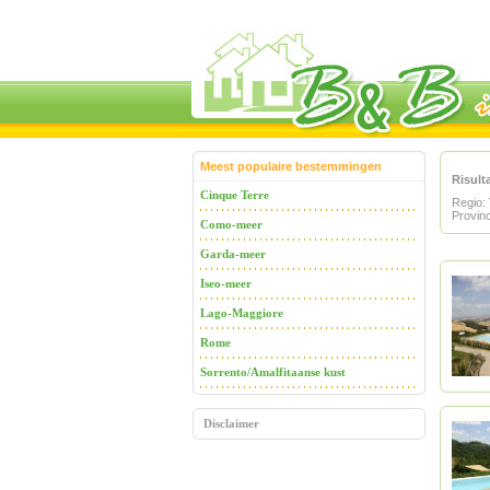
Meest populaire bestemmingen
Risulta
Cinque Terre
Regio:
Provin
Como-meer
Garda-meer
Iseo-meer
Lago-Maggiore
Rome
Sorrento/Amalfitaanse kust
Disclaimer