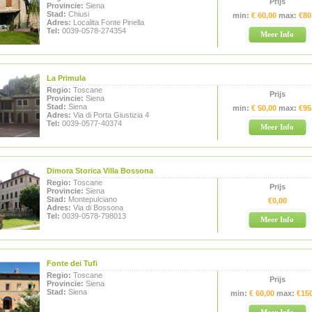
Prijs
Provincie:
Siena
Stad:
Chiusi
min:
€ 60,00
max:
€80
Adres:
Localita Fonte Pinella
Tel:
0039-0578-274354
Meer Info
La Primula
Regio:
Toscane
Prijs
Provincie:
Siena
Stad:
Siena
min:
€ 50,00
max:
€95
Adres:
Via di Porta Giustizia 4
Tel:
0039-0577-40374
Meer Info
Dimora Storica Villa Bossona
Regio:
Toscane
Prijs
Provincie:
Siena
Stad:
Montepulciano
€0,00
Adres:
Via di Bossona
Tel:
0039-0578-798013
Meer Info
Fonte dei Tufi
Regio:
Toscane
Prijs
Provincie:
Siena
Stad:
Siena
min:
€ 60,00
max:
€15