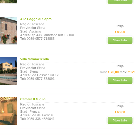
Meer Info
Alle Logge di Sopra
Regio:
Toscane
Prijs
Provincie:
Siena
Stad:
Asciano
€85,00
Adres:
sp 438 Lauretana Km 13,100
Tel:
0039-0577-718885
Meer Info
Villa Malamerenda
Regio:
Toscane
Prijs
Provincie:
Siena
Stad:
Siena
min:
€ 70,00
max:
€12
Adres:
Via Cassia Sud 175
Tel:
0039-0577-378091
Meer Info
Camere Il Giglio
Regio:
Toscane
Prijs
Provincie:
Siena
Stad:
Pienza
€60,00
Adres:
Via del Giglio 6
Tel:
0039-338-4859041
Meer Info