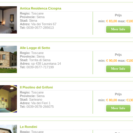
Antica Residenca Cicogna
Regio:
Toscane
Prijs
Provincie:
Siena
Stad:
Siena
min:
€ 83,00
max:
€10
Adres:
Via dei Termini 67
Tel:
0039-0577-285613
Meer Info
Alle Logge di Sotto
Regio:
Toscane
Prijs
Provincie:
Siena
Stad:
Torrita di Siena
min:
€ 90,00
max:
€10
Adres:
sp 438 Lauretana 14
Tel:
0039-0577-717199
Meer Info
Il Pisolino del Grifoni
Regio:
Toscane
Prijs
Provincie:
Siena
Stad:
Sarteano
min:
€ 80,00
max:
€13
Adres:
Via dei Fiori 1
Tel:
0039-0578-266075
Meer Info
Le Rondini
Regio:
Toscane