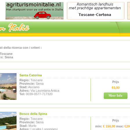
ti della ricerca con i criteri :
Toscane
cie:
Siena
Santa Caterina
Regio:
Toscane
Prijs
Provincie:
Siena
Stad:
Asciano
€0,00
Adres:
Via Lauretana Antica
Tel:
0039-0577-717320
Meer Info
Bosco della Spina
Regio:
Toscane
Prijs
Provincie:
Siena
Stad:
Murlo
min:
€ 150,00
max:
€20
Adres:
Localita Lupompesi