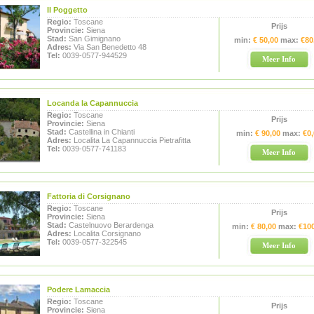
Il Poggetto
Regio:
Toscane
Prijs
Provincie:
Siena
Stad:
San Gimignano
min:
€ 50,00
max:
€80
Adres:
Via San Benedetto 48
Tel:
0039-0577-944529
Meer Info
Locanda la Capannuccia
Regio:
Toscane
Prijs
Provincie:
Siena
Stad:
Castellina in Chianti
min:
€ 90,00
max:
€0
Adres:
Localita La Capannuccia Pietrafitta
Tel:
0039-0577-741183
Meer Info
Fattoria di Corsignano
Regio:
Toscane
Prijs
Provincie:
Siena
Stad:
Castelnuovo Berardenga
min:
€ 80,00
max:
€10
Adres:
Localita Corsignano
Tel:
0039-0577-322545
Meer Info
Podere Lamaccia
Regio:
Toscane
Prijs
Provincie:
Siena