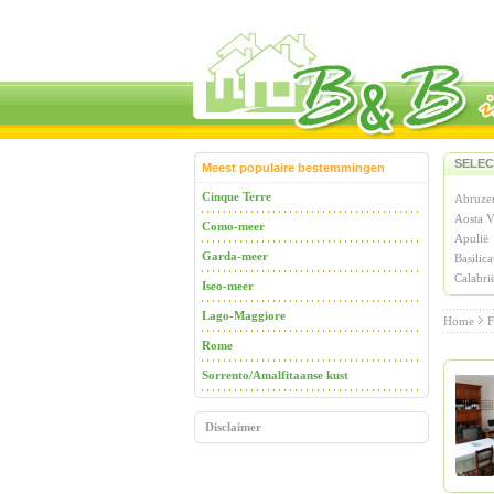
SELEC
Meest populaire bestemmingen
Cinque Terre
Abruze
Aosta V
Como-meer
Apulië
Garda-meer
Basilica
Calabri
Iseo-meer
Lago-Maggiore
Home
F
Rome
Sorrento/Amalfitaanse kust
Disclaimer