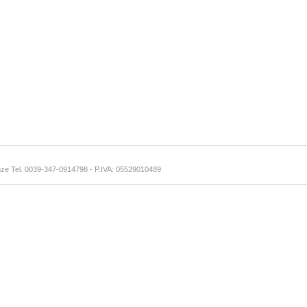
enze Tel. 0039-347-0914798
- P.IVA: 05529010489