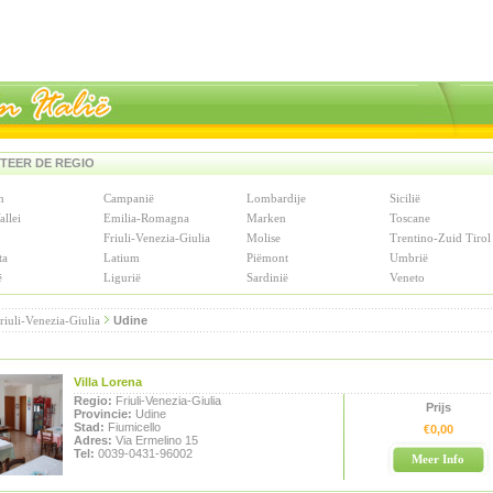
TEER DE REGIO
n
Campanië
Lombardije
Sicilië
allei
Emilia-Romagna
Marken
Toscane
Friuli-Venezia-Giulia
Molise
Trentino-Zuid Tirol
ta
Latium
Piëmont
Umbrië
ë
Ligurië
Sardinië
Veneto
riuli-Venezia-Giulia
Udine
Villa Lorena
Regio:
Friuli-Venezia-Giulia
Prijs
Provincie:
Udine
Stad:
Fiumicello
€0,00
Adres:
Via Ermelino 15
Tel:
0039-0431-96002
Meer Info