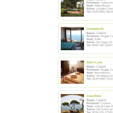
Provincie:
Catanzar
Stad:
Sellia Marina
Adres:
Localita Cont
Tel:
0039-0961-9614
Chianalea 54
Regio:
Calabrië
Provincie:
Reggio Ca
Stad:
Scilla
Adres:
Via Zagari 54
Tel:
0039-346-35967
Sole e Luna
Regio:
Calabrië
Provincie:
Reggio Ca
Stad:
Bova Marina
Adres:
Via Magna Gr
Tel:
0039-0965-7643
Casa Elvira
Regio:
Calabrië
Provincie:
Crotone
Stad:
Isola di Capo R
Adres:
Via Curmo di 
Tel:
0039-320-72165