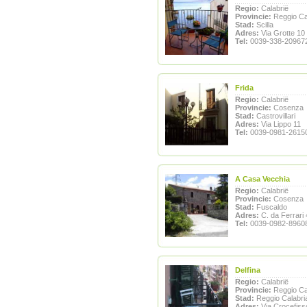
Regio:
Calabrië
Provincie:
Reggio Ca
Stad:
Scilla
Adres:
Via Grotte 10
Tel:
0039-338-20967
Frida
Regio:
Calabrië
Provincie:
Cosenza
Stad:
Castrovillari
Adres:
Via Lippo 11
Tel:
0039-0981-2615
A Casa Vecchia
Regio:
Calabrië
Provincie:
Cosenza
Stad:
Fuscaldo
Adres:
C. da Ferrari 
Tel:
0039-0982-8960
Delfina
Regio:
Calabrië
Provincie:
Reggio Ca
Stad:
Reggio Calabri
Adres:
Via Crocefiss