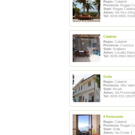
Regio:
Calabrië
Provincie:
Reggio Ca
Stad:
Reggio Calabri
Adres:
Via Vico d'Ang
Tel:
0039-0965-3316
Calabria
Regio:
Calabrië
Provincie:
Cosenza
Stad:
Scigliano
Adres:
Localita Dian
Tel:
0039-0984-9661
Gullo
Regio:
Calabrië
Provincie:
Vibo Valen
Stad:
Ricadi
Adres:
Via Provincial
Tel:
0039-333-19537
Il Porticciolo
Regio:
Calabrië
Provincie:
Reggio Ca
Stad:
Scilla
Adres:
Via Grotte 1