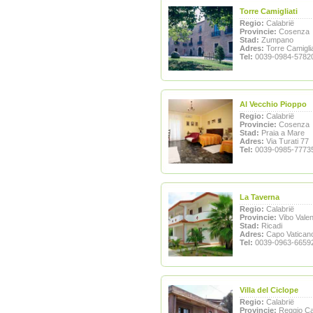
Torre Camigliati
Regio:
Calabrië
Provincie:
Cosenza
Stad:
Zumpano
Adres:
Torre Camiglia
Tel:
0039-0984-5782
Al Vecchio Pioppo
Regio:
Calabrië
Provincie:
Cosenza
Stad:
Praia a Mare
Adres:
Via Turati 77
Tel:
0039-0985-7773
La Taverna
Regio:
Calabrië
Provincie:
Vibo Valen
Stad:
Ricadi
Adres:
Capo Vatican
Tel:
0039-0963-6659
Villa del Ciclope
Regio:
Calabrië
Provincie:
Reggio Ca