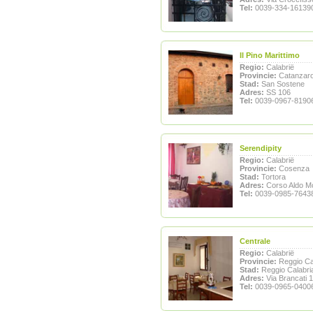
Tel:
0039-334-16139
Il Pino Marittimo
Regio:
Calabrië
Provincie:
Catanzar
Stad:
San Sostene
Adres:
SS 106
Tel:
0039-0967-8190
Serendipity
Regio:
Calabrië
Provincie:
Cosenza
Stad:
Tortora
Adres:
Corso Aldo M
Tel:
0039-0985-7643
Centrale
Regio:
Calabrië
Provincie:
Reggio Ca
Stad:
Reggio Calabri
Adres:
Via Brancati 
Tel:
0039-0965-0400