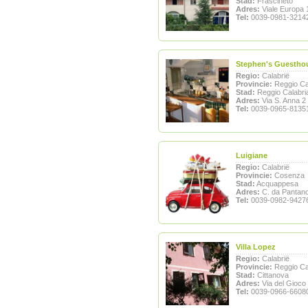
Stad:
Frascineto
Adres:
Viale Europa 
Tel:
0039-0981-3214
Stephen's Guestho
Regio:
Calabrië
Provincie:
Reggio Ca
Stad:
Reggio Calabri
Adres:
Via S. Anna 2
Tel:
0039-0965-8135
Luigiane
Regio:
Calabrië
Provincie:
Cosenza
Stad:
Acquappesa
Adres:
C. da Pantan
Tel:
0039-0982-9427
Villa Lopez
Regio:
Calabrië
Provincie:
Reggio Ca
Stad:
Cittanova
Adres:
Via del Gioco
Tel:
0039-0966-6608