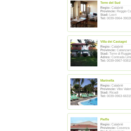
Terre del Sud
Regio:
Calabrië
Provincie:
Reggio Ca
Stad:
Locri
Tel:
0039-0964-3902
Villa dei Castagni
Regio:
Calabrië
Provincie:
Catanzar
Stad:
Torre di Ruggie
Adres:
Contrada Limi
Tel:
0039-0967-9381
Marinella
Regio:
Calabrië
Provincie:
Vibo Valen
Stad:
Ricadi
Tel:
0039-0963-6631
Pieffe
Regio:
Calabrië
Provincie:
Cosenza