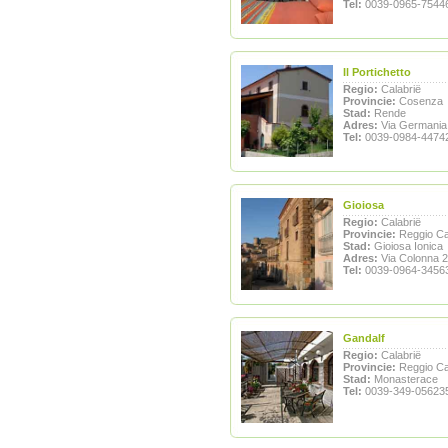
Tel:
0039-0965-7544
Il Portichetto
Regio:
Calabrië
Provincie:
Cosenza
Stad:
Rende
Adres:
Via Germania
Tel:
0039-0984-4474
Gioiosa
Regio:
Calabrië
Provincie:
Reggio Ca
Stad:
Gioiosa Ionica
Adres:
Via Colonna 2
Tel:
0039-0964-3456
Gandalf
Regio:
Calabrië
Provincie:
Reggio Ca
Stad:
Monasterace
Tel:
0039-349-05623