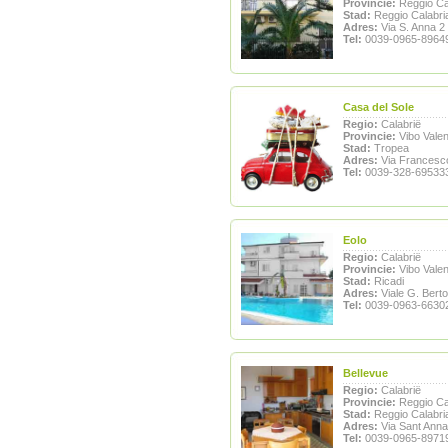
Provincie:
Reggio Ca
Stad:
Reggio Calabri
Adres:
Via S. Anna 2
Tel:
0039-0965-8964
Casa del Sole
Regio:
Calabrië
Provincie:
Vibo Valen
Stad:
Tropea
Adres:
Via Francesc
Tel:
0039-328-69533
Eolo
Regio:
Calabrië
Provincie:
Vibo Valen
Stad:
Ricadi
Adres:
Viale G. Berto
Tel:
0039-0963-6630
Bellevue
Regio:
Calabrië
Provincie:
Reggio Ca
Stad:
Reggio Calabri
Adres:
Via Sant Anna
Tel:
0039-0965-8971