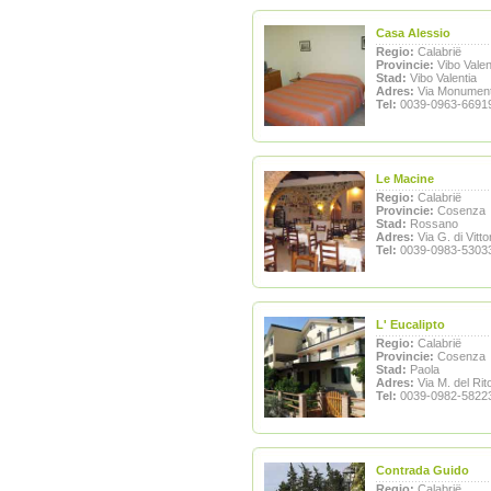
Casa Alessio
Regio:
Calabrië
Provincie:
Vibo Valen
Stad:
Vibo Valentia
Adres:
Via Monumento
Tel:
0039-0963-6691
Le Macine
Regio:
Calabrië
Provincie:
Cosenza
Stad:
Rossano
Adres:
Via G. di Vitto
Tel:
0039-0983-5303
L' Eucalipto
Regio:
Calabrië
Provincie:
Cosenza
Stad:
Paola
Adres:
Via M. del Rit
Tel:
0039-0982-5822
Contrada Guido
Regio:
Calabrië