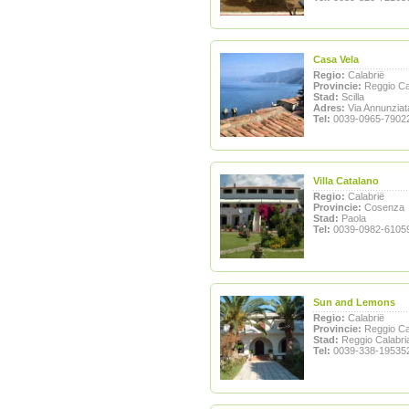
Casa Vela
Regio:
Calabrië
Provincie:
Reggio Ca
Stad:
Scilla
Adres:
Via Annunziat
Tel:
0039-0965-7902
Villa Catalano
Regio:
Calabrië
Provincie:
Cosenza
Stad:
Paola
Tel:
0039-0982-6105
Sun and Lemons
Regio:
Calabrië
Provincie:
Reggio Ca
Stad:
Reggio Calabri
Tel:
0039-338-19535