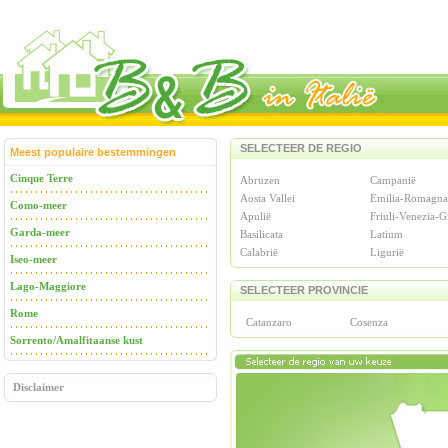
SELECTEER DE REGIO
Meest populaire bestemmingen
Cinque Terre
Abruzen
Campanië
Aosta Vallei
Emilia-Romagna
Como-meer
Apulië
Friuli-Venezia-G
Garda-meer
Basilicata
Latium
Calabrië
Ligurië
Iseo-meer
Lago-Maggiore
SELECTEER PROVINCIE
Rome
Catanzaro
Cosenza
Sorrento/Amalfitaanse kust
Disclaimer