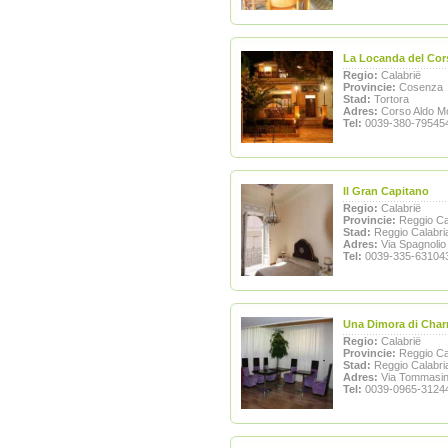
La Locanda del Cor
Regio:
Calabrië
Provincie:
Cosenza
Stad:
Tortora
Adres:
Corso Aldo M
Tel:
0039-380-79545
Il Gran Capitano
Regio:
Calabrië
Provincie:
Reggio Ca
Stad:
Reggio Calabri
Adres:
Via Spagnolio
Tel:
0039-335-63104
Una Dimora di Cha
Regio:
Calabrië
Provincie:
Reggio Ca
Stad:
Reggio Calabri
Adres:
Via Tommasin
Tel:
0039-0965-3124