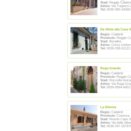
Stad:
Reggio Calabri
Adres:
Via Trapezzi 
Tel:
0039-380-42066
Da Silvia alla Casa 
Regio:
Calabrië
Provincie:
Reggio Ca
Stad:
Bovalino
Adres:
Corso Umberto
Tel:
0039-338-52121
Ruga Grande
Regio:
Calabrië
Provincie:
Reggio Ca
Stad:
Roccella Ionica
Adres:
Via Ruga Gra
Tel:
0039-0964-8401
La Dimora
Regio:
Calabrië
Provincie:
Cosenza
Stad:
Roseto Capo S
Adres:
Via della Vitto
Tel:
0039-347-25797