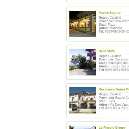
Puerto Seguro
Regio:
Calabrië
Provincie:
Vibo Valen
Stad:
Pizzo
Adres:
Marinella
Tel:
0039-0963-2640
Bella Vista
Regio:
Calabrië
Provincie:
Cosenza
Stad:
Montegiordano
Adres:
Localita Secol
Tel:
0039-0981-9352
Residence Gnura 
Regio:
Calabrië
Provincie:
Reggio Ca
Stad:
Locri
Adres:
Via Don Vittor
Tel:
0039-0964-2352
Le Piccole Grotte