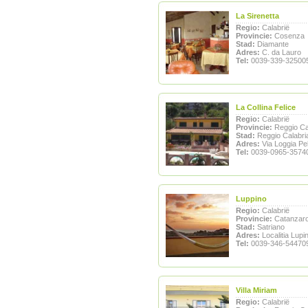
La Sirenetta
Regio:
Calabrië
Provincie:
Cosenza
Stad:
Diamante
Adres:
C. da Lauro
Tel:
0039-339-32500
La Collina Felice
Regio:
Calabrië
Provincie:
Reggio Ca
Stad:
Reggio Calabri
Adres:
Via Loggia Pel
Tel:
0039-0965-3574
Luppino
Regio:
Calabrië
Provincie:
Catanzar
Stad:
Satriano
Adres:
Localitia Lupi
Tel:
0039-346-54470
Villa Miriam
Regio:
Calabrië