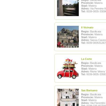
Regio:
Basilicata
Provincie:
Matera
Stad:
Matera
Adres:
Via Pennino 8
Tel:
0039-0835-3309
Il Vicinato
Regio:
Basilicata
Provincie:
Matera
Stad:
Matera
Adres:
Sassa Caveo
Tel:
0039-083531267
La Corte
Regio:
Basilicata
Provincie:
Matera
Stad:
Matera
Adres:
Rione Vetera 
Tel:
0039-0835-3358
Sax Barisano
Regio:
Basilicata
Provincie:
Matera
Stad:
Matera
Adres:
Via Fiorentini
Tel:
0039-335-80756