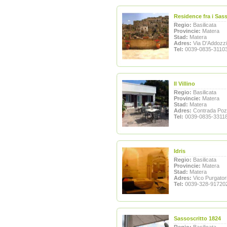
Residence fra i Sass
Regio:
Basilicata
Provincie:
Matera
Stad:
Matera
Adres:
Via D'Addozz
Tel:
0039-0835-3110
Il Villino
Regio:
Basilicata
Provincie:
Matera
Stad:
Matera
Adres:
Contrada Poz
Tel:
0039-0835-3311
Idris
Regio:
Basilicata
Provincie:
Matera
Stad:
Matera
Adres:
Vico Purgatori
Tel:
0039-328-91720
Sassoscritto 1824