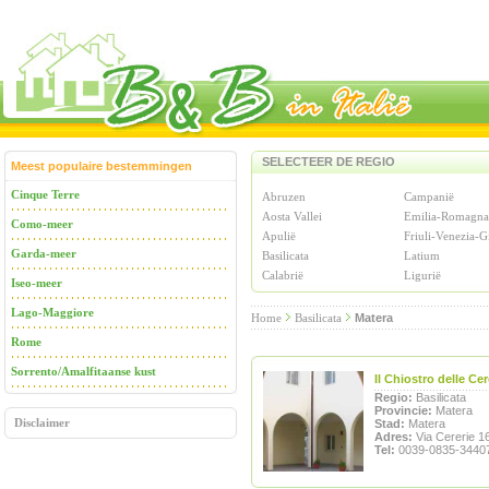
SELECTEER DE REGIO
Meest populaire bestemmingen
Cinque Terre
Abruzen
Campanië
Aosta Vallei
Emilia-Romagna
Como-meer
Apulië
Friuli-Venezia-G
Garda-meer
Basilicata
Latium
Calabrië
Ligurië
Iseo-meer
Lago-Maggiore
Home
Basilicata
Matera
Rome
Sorrento/Amalfitaanse kust
Il Chiostro delle Cer
Regio:
Basilicata
Provincie:
Matera
Disclaimer
Stad:
Matera
Adres:
Via Cererie 1
Tel:
0039-0835-3440