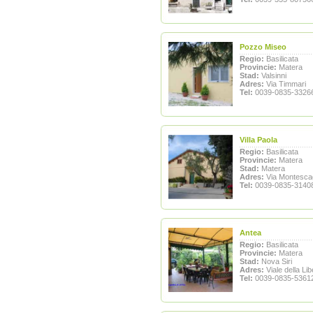
Pozzo Miseo
Regio:
Basilicata
Provincie:
Matera
Stad:
Valsinni
Adres:
Via Timmari
Tel:
0039-0835-3326
Villa Paola
Regio:
Basilicata
Provincie:
Matera
Stad:
Matera
Adres:
Via Montesca
Tel:
0039-0835-3140
Antea
Regio:
Basilicata
Provincie:
Matera
Stad:
Nova Siri
Adres:
Viale della Lib
Tel:
0039-0835-5361