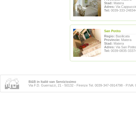
Stad:
Matera
Adres:
Via Cappuccin
Tel:
0039-333-24834
San Potito
Regio:
Basilicata
Provincie:
Matera
Stad:
Matera
Adres:
Via San Potito
Tel:
0039-0835-3337
B&B in Italië van Servizissimo
Via F.D. Guerrazzi, 21 - 50132 - Firenze Tel. 0039-347-0914798
- P.IVA: