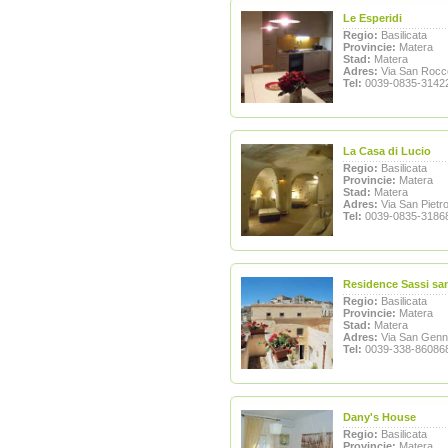
Le Esperidi
Regio:
Basilicata
Provincie:
Matera
Stad:
Matera
Adres:
Via San Rocc
Tel:
0039-0835-3142
La Casa di Lucio
Regio:
Basilicata
Provincie:
Matera
Stad:
Matera
Adres:
Via San Pietr
Tel:
0039-0835-3186
Residence Sassi sa
Regio:
Basilicata
Provincie:
Matera
Stad:
Matera
Adres:
Via San Genn
Tel:
0039-338-86086
Dany's House
Regio:
Basilicata
Provincie:
Matera