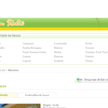
TEER DE REGIO
n
Campanië
Lombardije
Sicilië
allei
Emilia-Romagna
Marken
Toscane
Friuli-Venezia-Giulia
Molise
Trentino-Zuid Tirol
ta
Latium
Piëmont
Umbrië
ë
Ligurië
Sardinië
Veneto
icilië
Messina
azze
Details
Gedetailleerde kaart
Regio:
Sicilië