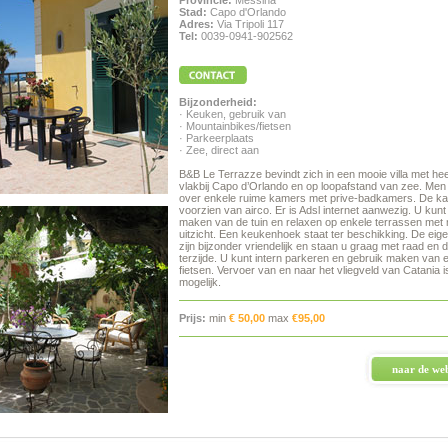
Provincie:
Messina
Stad:
Capo d'Orlando
Adres:
Via Tripoli 117
Tel:
0039-0941-902562
Bijzonderheid:
· Keuken, gebruik van
· Mountainbikes/fietsen
· Parkeerplaats
· Zee, direct aan
B&B Le Terrazze bevindt zich in een mooie villa met heer
vlakbij Capo d’Orlando en op loopafstand van zee. Men
over enkele ruime kamers met prive-badkamers. De ka
voorzien van airco. Er is Adsl internet aanwezig. U kunt
maken van de tuin en relaxen op enkele terrassen met
uitzicht. Een keukenhoek staat ter beschikking. De eig
zijn bijzonder vriendelijk en staan u graag met raad en 
terzijde. U kunt intern parkeren en gebruik maken van 
fietsen. Vervoer van en naar het vliegveld van Catania i
mogelijk.
Prijs:
min
€ 50,00
max
€95,00
naar de web