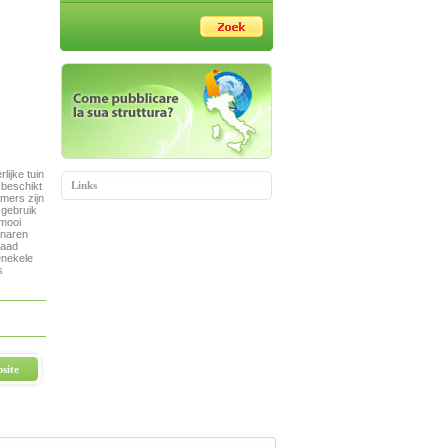
lijke tuin
Links
 beschikt
mers zijn
 gebruik
 mooi
enaren
daad
enekele
s
site