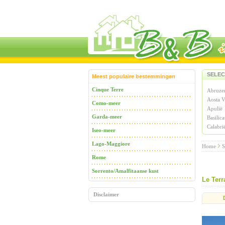
SELEC
Meest populaire bestemmingen
Cinque Terre
Abruze
Aosta V
Como-meer
Apulië
Garda-meer
Basilica
Calabri
Iseo-meer
Lago-Maggiore
Home
S
Rome
Sorrento/Amalfitaanse kust
Le Terr
Disclaimer