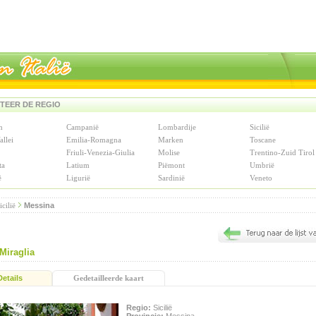
TEER DE REGIO
n
Campanië
Lombardije
Sicilië
allei
Emilia-Romagna
Marken
Toscane
Friuli-Venezia-Giulia
Molise
Trentino-Zuid Tirol
ta
Latium
Piëmont
Umbrië
ë
Ligurië
Sardinië
Veneto
icilië
Messina
 Miraglia
Details
Gedetailleerde kaart
Regio:
Sicilië