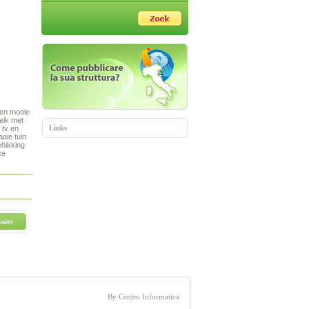
 een mooie
 elk met
Links
 tv en
aaie tuin
chikking
ce
site
By Centro Informatica