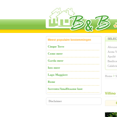
SELEC
Meest populaire bestemmingen
Cinque Terre
Abruze
Aosta V
Como-meer
Apulië
Garda-meer
Basilica
Calabri
Iseo-meer
Lago-Maggiore
Home
S
Rome
Sorrento/Amalfitaanse kust
Villino
Disclaimer