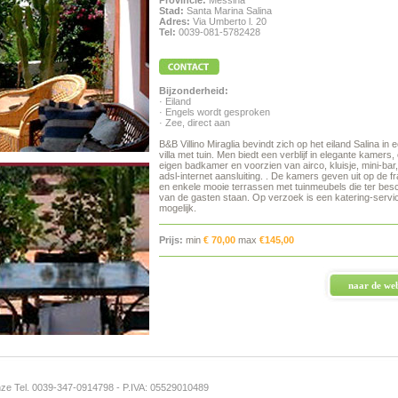
Provincie:
Messina
Stad:
Santa Marina Salina
Adres:
Via Umberto l. 20
Tel:
0039-081-5782428
Bijzonderheid:
· Eiland
· Engels wordt gesproken
· Zee, direct aan
B&B Villino Miraglia bevindt zich op het eiland Salina in
villa met tuin. Men biedt een verblijf in elegante kamers,
eigen badkamer en voorzien van airco, kluisje, mini-bar,
adsl-internet aansluiting. . De kamers geven uit op de fr
en enkele mooie terrassen met tuinmeubels die ter bes
van de gasten staan. Op verzoek is een katering-servi
mogelijk.
Prijs:
min
€ 70,00
max
€145,00
naar de web
enze Tel. 0039-347-0914798
- P.IVA: 05529010489