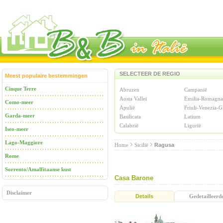
SELECTEER DE REGIO
Meest populaire bestemmingen
Cinque Terre
Abruzen
Campanië
Aosta Vallei
Emilia-Romagna
Como-meer
Apulië
Friuli-Venezia-G
Garda-meer
Basilicata
Latium
Calabrië
Ligurië
Iseo-meer
Lago-Maggiore
Home
Sicilië
Ragusa
Rome
Sorrento/Amalfitaanse kust
Casa Barone
Disclaimer
Details
Gedetailleerd