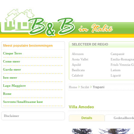
SELECTEER DE REGIO
Meest populaire bestemmingen
Cinque Terre
Abruzen
Campanië
Aosta Vallei
Emilia-Romagna
Como-meer
Apulië
Friuli-Venezia-G
Garda-meer
Basilicata
Latium
Calabrië
Ligurië
Iseo-meer
Lago-Maggiore
Home
Sicilië
Trapani
Rome
Sorrento/Amalfitaanse kust
Villa Amodeo
Disclaimer
Details
Gedetailleerd