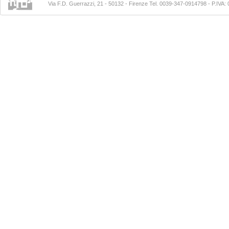
Via F.D. Guerrazzi, 21 - 50132 - Firenze Tel. 0039-347-0914798
- P.IVA: