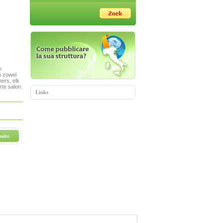
n
p zowel
ers, elk
rte salon.
Links
site