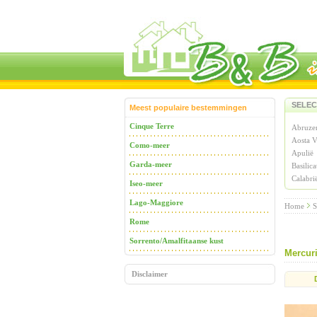
SELEC
Meest populaire bestemmingen
Cinque Terre
Abruze
Aosta V
Como-meer
Apulië
Garda-meer
Basilica
Calabri
Iseo-meer
Lago-Maggiore
Home
S
Rome
Sorrento/Amalfitaanse kust
Mercur
Disclaimer