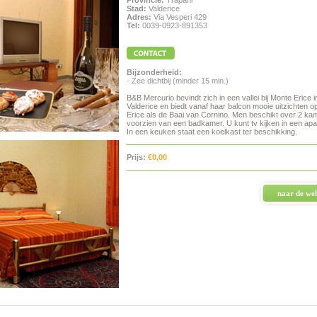
Provincie:
Trapani
Stad:
Valderice
Adres:
Via Vesperi 429
Tel:
0039-0923-891353
Bijzonderheid:
· Zee dichtbij (minder 15 min.)
B&B Mercurio bevindt zich in een vallei bij Monte Erice i
Valderice en biedt vanaf haar balcon mooie uitzichten o
Erice als de Baai van Cornino. Men beschikt over 2 kam
voorzien van een badkamer. U kunt tv kijken in een apa
In een keuken staat een koelkast ter beschikking.
Prijs:
€0,00
naar de web