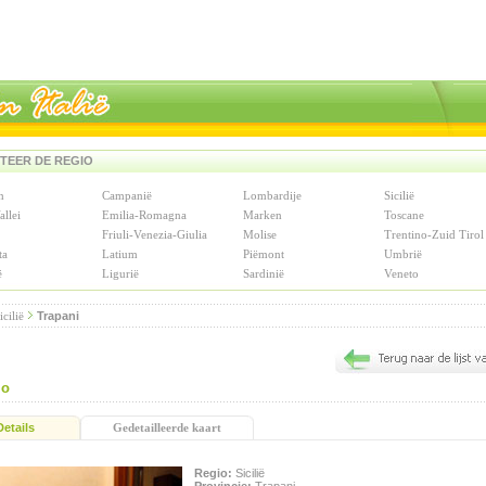
TEER DE REGIO
n
Campanië
Lombardije
Sicilië
allei
Emilia-Romagna
Marken
Toscane
Friuli-Venezia-Giulia
Molise
Trentino-Zuid Tirol
ta
Latium
Piëmont
Umbrië
ë
Ligurië
Sardinië
Veneto
icilië
Trapani
io
Details
Gedetailleerde kaart
Regio:
Sicilië