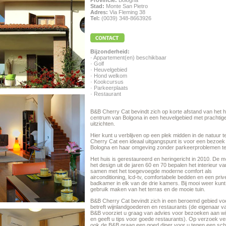
Provincie:
Bologna
Stad:
Monte San Pietro
Adres:
Via Fleming 38
Tel:
(0039) 348-8663926
Bijzonderheid:
· Appartement(en) beschikbaar
· Golf
· Heuvelgebied
· Hond welkom
· Kookcursus
· Parkeerplaats
· Restaurant
B&B Cherry Cat bevindt zich op korte afstand van het h
centrum van Bolgona in een heuvelgebied met prachtig
uitzichten.
Hier kunt u verblijven op een plek midden in de natuur t
Cherry Cat een ideaal uitgangspunt is voor een bezoek
Bologna en haar omgeving zonder parkeerproblemen t
Het huis is gerestaureerd en heringericht in 2010. De 
het design uit de jaren 60 en 70 bepalen het interieur va
samen met het toegevoegde moderne comfort als
airconditioning, lcd-tv, comfortabele bedden en een priv
badkamer in elk van de drie kamers. Bij mooi weer kunt
gebruik maken van het terras en de mooie tuin.
B&B Cherry Cat bevindt zich in een beroemd gebied vo
betreft wijnlandgoederen en restaurants (de eigenaar v
B&B voorziet u graag van advies voor bezoeken aan wi
en geeft u tips voor goede restaurants). Op verzoek v
ook de B&B graag een goed diner voor u tegen een sch