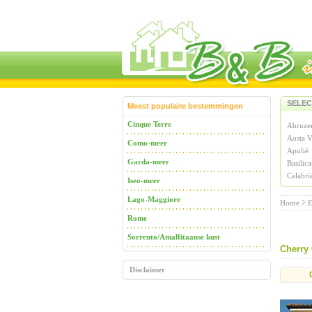
SELEC
Meest populaire bestemmingen
Cinque Terre
Abruze
Aosta V
Como-meer
Apulië
Garda-meer
Basilica
Calabri
Iseo-meer
Lago-Maggiore
Home
E
Rome
Sorrento/Amalfitaanse kust
Cherry
Disclaimer