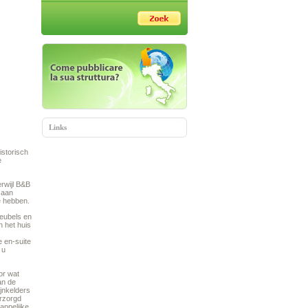
Links
istorisch
e
erwijl B&B
 aan
e hebben.
meubels en
n het huis
e en-suite
 u
or wat
an de
jnkelders
erzorgd
appelijke