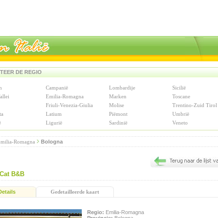
TEER DE REGIO
n
Campanië
Lombardije
Sicilië
allei
Emilia-Romagna
Marken
Toscane
Friuli-Venezia-Giulia
Molise
Trentino-Zuid Tirol
ta
Latium
Piëmont
Umbrië
ë
Ligurië
Sardinië
Veneto
milia-Romagna
Bologna
 Cat B&B
Details
Gedetailleerde kaart
Regio:
Emilia-Romagna