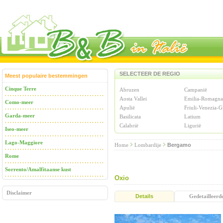
SELECTEER DE REGIO
Meest populaire bestemmingen
Cinque Terre
Abruzen
Campanië
Aosta Vallei
Emilia-Romagna
Como-meer
Apulië
Friuli-Venezia-G
Garda-meer
Basilicata
Latium
Calabrië
Ligurië
Iseo-meer
Lago-Maggiore
Home
Lombardije
Bergamo
Rome
Sorrento/Amalfitaanse kust
Oxio
Disclaimer
Details
Gedetailleerd