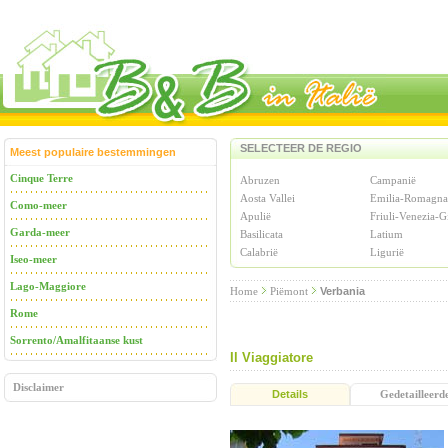
SELECTEER DE REGIO
Meest populaire bestemmingen
Cinque Terre
Abruzen
Campanië
Aosta Vallei
Emilia-Romagna
Como-meer
Apulië
Friuli-Venezia-G
Garda-meer
Basilicata
Latium
Calabrië
Ligurië
Iseo-meer
Lago-Maggiore
Home
Piëmont
Verbania
Rome
Sorrento/Amalfitaanse kust
Il Viaggiatore
Disclaimer
Details
Gedetailleerd