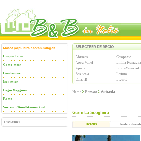
SELECTEER DE REGIO
Meest populaire bestemmingen
Cinque Terre
Abruzen
Campanië
Aosta Vallei
Emilia-Romagna
Como-meer
Apulië
Friuli-Venezia-G
Garda-meer
Basilicata
Latium
Calabrië
Ligurië
Iseo-meer
Lago-Maggiore
Home
Piëmont
Verbania
Rome
Sorrento/Amalfitaanse kust
Garni La Scogliera
Disclaimer
Details
Gedetailleerd