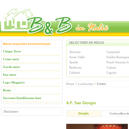
SELECTEER DE REGIO
Meest populaire bestemmingen
Cinque Terre
Abruzen
Campanië
Aosta Vallei
Emilia-Romagna
Como-meer
Apulië
Friuli-Venezia-G
Garda-meer
Basilicata
Latium
Calabrië
Ligurië
Iseo-meer
Lago-Maggiore
Home
Lombardije
Como
Rome
Sorrento/Amalfitaanse kust
A.F. San Giorgio
Disclaimer
Details
Gedetailleerd