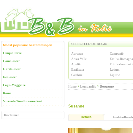
SELECTEER DE REGIO
Meest populaire bestemmingen
Cinque Terre
Abruzen
Campanië
Aosta Vallei
Emilia-Romagna
Como-meer
Apulië
Friuli-Venezia-G
Garda-meer
Basilicata
Latium
Calabrië
Ligurië
Iseo-meer
Lago-Maggiore
Home
Lombardije
Bergamo
Rome
Sorrento/Amalfitaanse kust
Susanne
Disclaimer
Details
Gedetailleerd