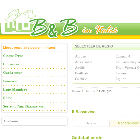
SELECTEER DE REGIO
Meest populaire bestemmingen
Cinque Terre
Abruzen
Campanië
Aosta Vallei
Emilia-Romagna
Como-meer
Apulië
Friuli-Venezia-G
Garda-meer
Basilicata
Latium
Calabrië
Ligurië
Iseo-meer
Lago-Maggiore
Home
Umbrië
Perugia
Rome
Sorrento/Amalfitaanse kust
Il Sassovivo
Disclaimer
Details
Gedetailleerd
Gedetailleerde