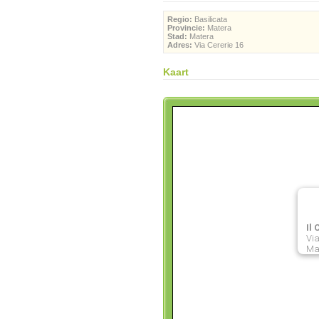
Regio:
Basilicata
Provincie:
Matera
Stad:
Matera
Adres:
Via Cererie 16
Kaart
Il
Via
Ma