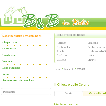
SELECTEER DE REGIO
Meest populaire bestemmingen
Cinque Terre
Abruzen
Campanië
Aosta Vallei
Emilia-Romagna
Como-meer
Apulië
Friuli-Venezia-G
Garda-meer
Basilicata
Latium
Calabrië
Ligurië
Iseo-meer
Lago-Maggiore
Home
Basilicata
Matera
Rome
Sorrento/Amalfitaanse kust
Il Chiostro delle Cererie
Disclaimer
Details
Gedetailleerd
Gedetailleerde