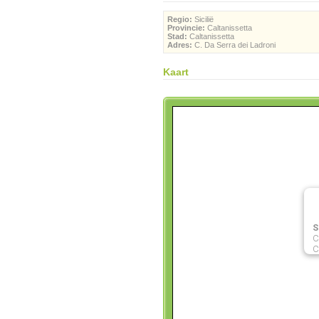
Regio:
Sicilië
Provincie:
Caltanissetta
Stad:
Caltanissetta
Adres:
C. Da Serra dei Ladroni
Kaart
S
C
C