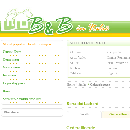
SELECTEER DE REGIO
Meest populaire bestemmingen
Cinque Terre
Abruzen
Campanië
Aosta Vallei
Emilia-Romagna
Como-meer
Apulië
Friuli-Venezia-G
Garda-meer
Basilicata
Latium
Calabrië
Ligurië
Iseo-meer
Lago-Maggiore
Home
Sicilië
Caltanissetta
Rome
Sorrento/Amalfitaanse kust
Serra dei Ladroni
Disclaimer
Details
Gedetailleerd
Gedetailleerde