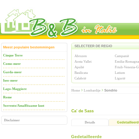
SELECTEER DE REGIO
Meest populaire bestemmingen
Cinque Terre
Abruzen
Campanië
Aosta Vallei
Emilia-Romagna
Como-meer
Apulië
Friuli-Venezia-G
Garda-meer
Basilicata
Latium
Calabrië
Ligurië
Iseo-meer
Lago-Maggiore
Home
Lombardije
Sondrio
Rome
Sorrento/Amalfitaanse kust
Ca' de Sass
Disclaimer
Details
Gedetailleerd
Gedetailleerde