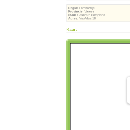
Regio:
Lombardije
Provincie:
Varese
Stad:
Casorate Sempione
Adres:
Via Adua 18
Kaart