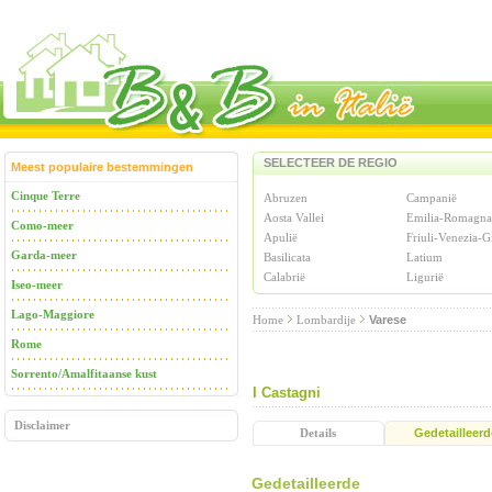
SELECTEER DE REGIO
Meest populaire bestemmingen
Cinque Terre
Abruzen
Campanië
Aosta Vallei
Emilia-Romagna
Como-meer
Apulië
Friuli-Venezia-G
Garda-meer
Basilicata
Latium
Calabrië
Ligurië
Iseo-meer
Lago-Maggiore
Home
Lombardije
Varese
Rome
Sorrento/Amalfitaanse kust
I Castagni
Disclaimer
Details
Gedetailleerd
Gedetailleerde