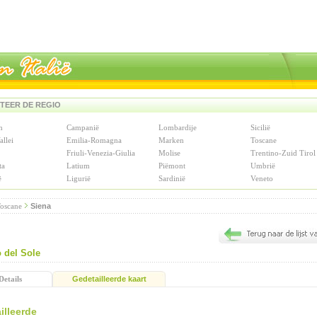
TEER DE REGIO
n
Campanië
Lombardije
Sicilië
allei
Emilia-Romagna
Marken
Toscane
Friuli-Venezia-Giulia
Molise
Trentino-Zuid Tirol
ta
Latium
Piëmont
Umbrië
ë
Ligurië
Sardinië
Veneto
oscane
Siena
o del Sole
Details
Gedetailleerde kaart
illeerde