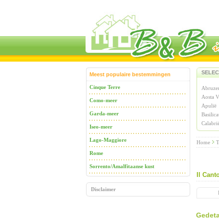
SELEC
Meest populaire bestemmingen
Cinque Terre
Abruze
Aosta V
Como-meer
Apulië
Garda-meer
Basilica
Calabri
Iseo-meer
Lago-Maggiore
Home
T
Rome
Sorrento/Amalfitaanse kust
Il Cant
Disclaimer
Gedeta