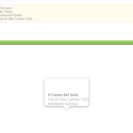
Toscane
ie:
Siena
nteroni d'Arbia
ia di Villa Canina 1292
Il Canto del Sole
Via di Villa Canina 1292
Monteroni d'Arbia